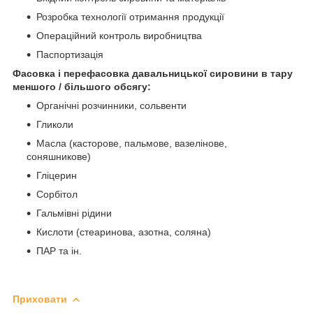
Розробка технології отримання продукції
Операційний контроль виробництва
Паспортизація
Фасовка і перефасовка давальницької сировини в тару
меншого / більшого обсягу:
Органічні розчинники, сольвенти
Гликоли
Масла (касторове, пальмове, вазелінове,
соняшникове)
Гліцерин
Сорбітол
Гальмівні рідини
Кислоти (стеаринова, азотна, соляна)
ПАР та ін.
Приховати