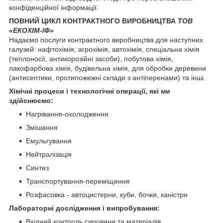
конфіденційної інформації.
ПОВНИЙ ЦИКЛ КОНТРАКТНОГО ВИРОБНИЦТВА
ТОВ
«ЕКОХІМ-ІФ»
Надаємо послуги контрактного виробництва для наступних
галузей: нафтохімія, агрохімія, автохімія, спеціальна хімія
(теплоносії, антикорозійні засоби), побутова хімія,
лакофарбова хімія, будівельна хімія, для обробки деревини
(антисептики, протипожежні склади з антіперенами) та інші.
Хімічні процеси і технологічні операції, які ми
здійснюємо:
Нагрівання-охолодження
Змішання
Емульгування
Нейтралізація
Синтез
Транспортування-переміщення
Розфасовка - автоцистерни, куби, бочки, каністри
Лабораторні дослідження і випробування:
Вхідний контроль сировини та матеріалів