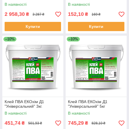
В наявності
В наявності
2 958,30
152,10
₴
₴
3 287 ₴
169 ₴
Купити
Купити
–10%
–10%
Клей ПВА ЕКОхім Д1
Клей ПВА ЕКОхім Д1
"Універсальний" 3кг.
"Універсальний" 5кг
В наявності
В наявності
451,74
745,29
₴
₴
501,93 ₴
828,10 ₴