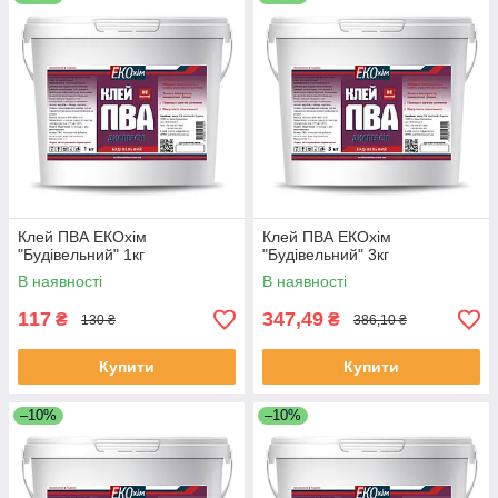
Клей ПВА ЕКОхім
Клей ПВА ЕКОхім
"Будівельний" 1кг
"Будівельний" 3кг
В наявності
В наявності
117
347,49
₴
₴
130 ₴
386,10 ₴
Купити
Купити
–10%
–10%