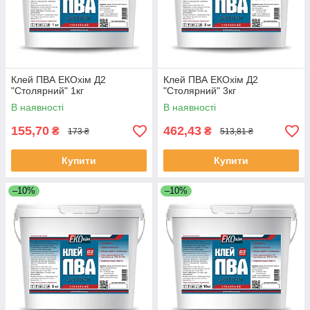
Клей ПВА ЕКОхім Д2
Клей ПВА ЕКОхім Д2
"Столярний" 1кг
"Столярний" 3кг
В наявності
В наявності
155,70
462,43
₴
₴
173 ₴
513,81 ₴
Купити
Купити
–10%
–10%