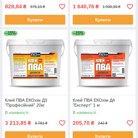
828,84
1 640,76
₴
₴
975,10 ₴
1 930,30 ₴
Купити
Купити
–15%
–15%
Клей ПВА ЕКОхім Д3
Клей ПВА ЕКОхім Д4
"Професійний" 20кг
"Експерт" 1 кг
В наявності
В наявності
3 213,85
205,70
₴
₴
3 781 ₴
242 ₴
Купити
Купити