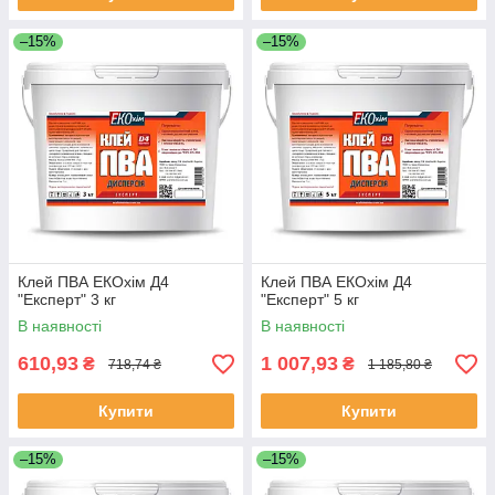
–15%
–15%
Клей ПВА ЕКОхім Д4
Клей ПВА ЕКОхім Д4
"Експерт" 3 кг
"Експерт" 5 кг
В наявності
В наявності
610,93
1 007,93
₴
₴
718,74 ₴
1 185,80 ₴
Купити
Купити
–15%
–15%