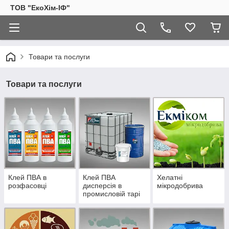
ТОВ "ЕкоХім-ІФ"
Товари та послуги
Товари та послуги
Клей ПВА в
Клей ПВА
Хелатні
розфасовці
дисперсія в
мікродобрива
промисловій тарі