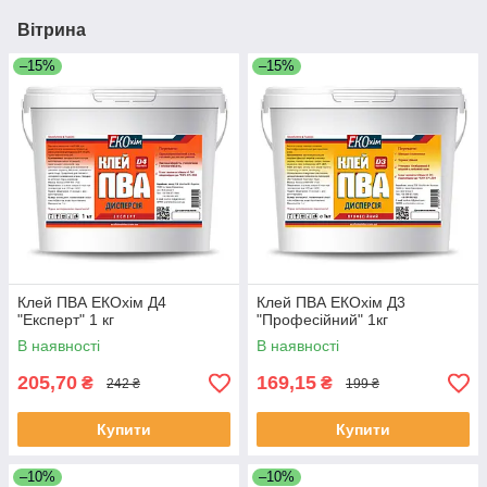
Вітрина
–15%
–15%
Клей ПВА ЕКОхім Д4
Клей ПВА ЕКОхім Д3
"Експерт" 1 кг
"Професійний" 1кг
В наявності
В наявності
205,70
169,15
₴
₴
242 ₴
199 ₴
Купити
Купити
–10%
–10%