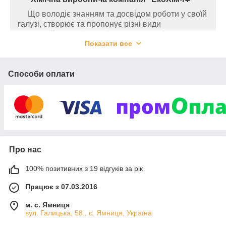
Що володіє знанням та досвідом роботи у своїй
галузі, створює та пропонує різні види
дисперсійних клеїв та мінеральних добрив.
Показати все
Продукти виробляються з максимальною точністю
при дотриманні технологічних процесів, наша
якість продукції задовольнить навіть
Способи оплати
найвимогливіших клієнтів.
Тому, якщо ви дбаєте про якість, наша
продукція відповідає вашим очікуванням. Наш
асортимент клеїв містить у себе:
клей для меблів
,
будівництва
,
столярних робіт
,
професійного
та
універсального
призначення. До асортименту
мінеральних добрив входить: хелат цинку, хелат
бору, хелат бор+молібден, мікродобриво для
Про нас
олійних, мікродобриво для
100% позитивних з 19 відгуків за рік
зернових,
мікродобриво для
буряків,
мікродобриво для кукурудзи.
Працює з 07.03.2016
Ми запрошуємо Вас ознайомитися з нашою
повною лінійкою товарів.
м. с. Ямниця
вул. Галицька, 58., с. Ямниця, Україна