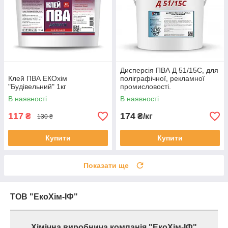
Дисперсія ПВА Д 51/15С, для
Клей ПВА ЕКОхім
поліграфічної, рекламної
"Будівельний" 1кг
промисловості.
В наявності
В наявності
117
174
₴
₴/кг
130 ₴
Купити
Купити
Показати ще
ТОВ "ЕкоХім-ІФ"
Хімічна виробнича компанія "ЕкоХім-ІФ"