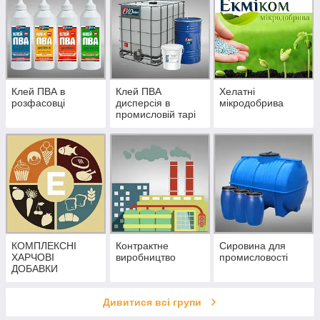
Клей ПВА в
Клей ПВА
Хелатні
розфасовці
дисперсія в
мікродобрива
промисловій тарі
КОМПЛЕКСНІ
Контрактне
Сировина для
ХАРЧОВІ
виробництво
промисловості
ДОБАВКИ
Дивитися всі групи