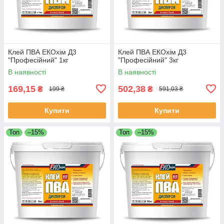
Клей ПВА ЕКОхім Д3
Клей ПВА ЕКОхім Д3
"Професійний" 1кг
"Професійний" 3кг
В наявності
В наявності
169,15
502,38
₴
₴
199 ₴
591,03 ₴
Купити
Купити
Топ
–15%
Топ
–15%