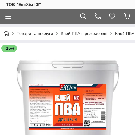
ТОВ "ЕкоХім-ІФ"
Товари та послуги
Клей ПВА в розфасовці
Клей ПВА 
–15%