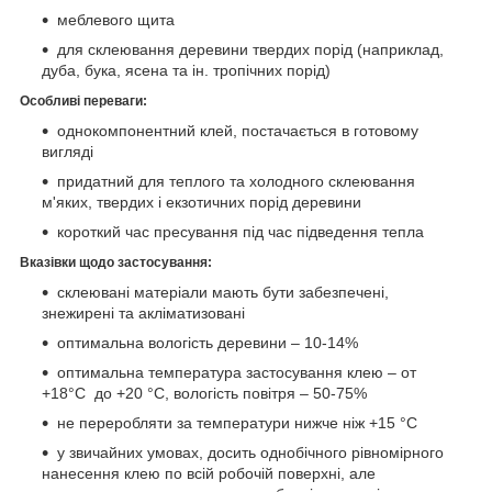
меблевого щита
для склеювання деревини твердих порід (наприклад,
дуба, бука, ясена та ін. тропічних порід)
Особливі переваги:
однокомпонентний клей, постачається в готовому
вигляді
придатний для теплого та холодного склеювання
м'яких, твердих і екзотичних порід деревини
короткий час пресування під час підведення тепла
Вказівки щодо застосування:
склеювані матеріали мають бути забезпечені,
знежирені та акліматизовані
оптимальна вологість деревини – 10-14%
оптимальна температура застосування клею – от
+18°С до +20 °C, вологість повітря – 50-75%
не переробляти за температури нижче ніж +15 °C
у звичайних умовах, досить однобічного рівномірного
нанесення клею по всій робочій поверхні, але