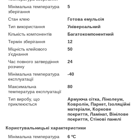
Мінімальна температура
5
зберігання
Стан клею
Готова емульсія
Тип використання
Універсальний
Кількість компонентів
Багатокомпонентний
Термін зберігання
12
Міцність клейового
50
з'єднання
Час повного затвердіння
24
розчину
Мінімальна температура
-40
експлуатації
Максимальна
80
температура експлуатації
Тип виробу, що
Армуюча сітка, Лінолеум,
приклеюється
Ковролін, Паркет, Ізоляційні
матеріали, Коркове
покриття, Ламінат, Вінілове
покриття, Стінові панелі
Користувальницькі характеристики
Мінімальна температура
6 ºC