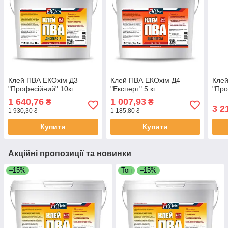
Клей ПВА ЕКОхім Д3
Клей ПВА ЕКОхім Д4
Клей
"Професійний" 10кг
"Експерт" 5 кг
"Про
1 640,76
1 007,93
₴
₴
3 2
1 930,30 ₴
1 185,80 ₴
Купити
Купити
Акційні пропозиції та новинки
–15%
Топ
–15%