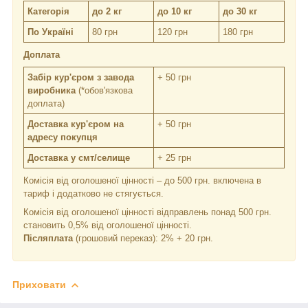
Категорія
до 2 кг
до 10 кг
до 30 кг
По Україні
80 грн
120 грн
180 грн
Доплата
Забір кур'єром з завода
+ 50 грн
виробника
(*обов'язкова
доплата)
Доставка кур'єром на
+ 50 грн
адресу покупця
Доставка у смт/селище
+ 25 грн
Комісія від оголошеної цінності – до 500 грн. включена в
тариф і додатково не стягується.
Комісія від оголошеної цінності відправлень понад 500 грн.
становить 0,5% від оголошеної цінності.
Післяплата
(грошовий переказ): 2% + 20 грн.
Приховати