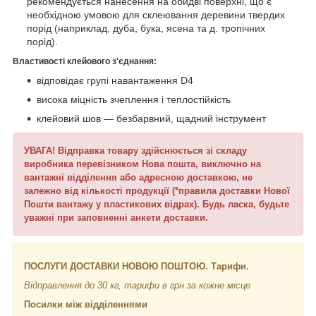
рекомендується нанесення на обидві поверхні, що є
необхідною умовою для склеювання деревини твердих
порід (наприклад, дуба, бука, ясена та д. тропічних
порід).
Властивості клейового з'єднання:
відповідає групі навантаження D4
висока міцність зчеплення і теплостійкість
клейовий шов — безбарвний, щадний інструмент
УВАГА! Відправка товару здійснюється зі складу
виробника перевізником Нова пошта, виключно на
вантажні відділення або адресною доставкою, не
залежно від кількості продукції (*правила доставки Нової
Пошти вантажу у пластикових відрах). Будь ласка, будьте
уважні при заповненні анкети доставки.
ПОСЛУГИ ДОСТАВКИ НОВОЮ ПОШТОЮ. Тарифи.
Відправлення до 30 кг, тарифи в грн за кожне місце
Посилки між відділеннями