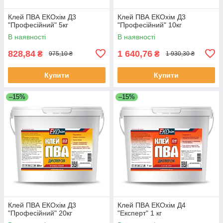
Клей ПВА ЕКОхім Д3
Клей ПВА ЕКОхім Д3
"Професійний" 5кг
"Професійний" 10кг
В наявності
В наявності
828,84
1 640,76
₴
₴
975,10 ₴
1 930,30 ₴
Купити
Купити
–15%
–15%
Клей ПВА ЕКОхім Д3
Клей ПВА ЕКОхім Д4
"Професійний" 20кг
"Експерт" 1 кг