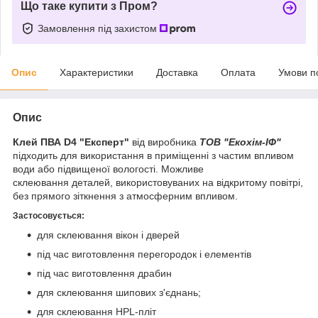
Що таке купити з Пром?
Замовлення під захистом
Опис
Характеристики
Доставка
Оплата
Умови п
Опис
Клей ПВА D4 "Експерт"
від виробника
ТОВ "Екохім-ІФ"
підходить для використання в приміщенні з частим впливом
води або підвищеної вологості. Можливе
склеювання деталей, використовуваних на відкритому повітрі,
без прямого зіткнення з атмосферним впливом.
Застосовується:
для склеювання вікон і дверей
під час виготовлення перегородок і елементів
під час виготовлення драбин
для склеювання шипових з'єднань;
для склеювання HPL-пліт