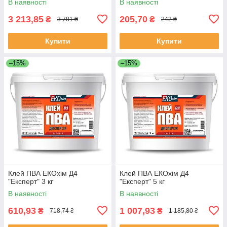
В наявності
В наявності
3 213,85
205,70
₴
₴
3 781 ₴
242 ₴
Купити
Купити
–15%
–15%
Клей ПВА ЕКОхім Д4
Клей ПВА ЕКОхім Д4
"Експерт" 3 кг
"Експерт" 5 кг
В наявності
В наявності
610,93
1 007,93
₴
₴
718,74 ₴
1 185,80 ₴