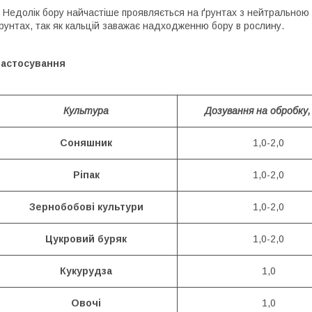
едолік бору найчастіше проявляється на ґрунтах з нейтральною і
рунтах, так як кальцій заважає надходженню бору в рослину.
Застосування
Культура
Дозування на обробку,
Соняшник
1,0-2,0
Ріпак
1,0-2,0
Зернобобові культури
1,0-2,0
Цукровий буряк
1,0-2,0
Кукурудза
1,0
Ово
чі
1,0