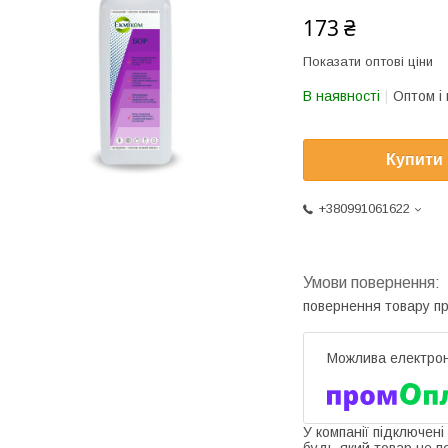
173 ₴
Показати оптові ціни
В наявності
Оптом і 
Купити
+380991061622
повернення товару п
У компанії підключені
будь-який товар не п