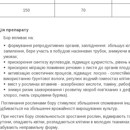
150
70
Дія препарату
Бор впливає на:
формування репродуктивних органів, запліднення: збільшує кіль
запилення, бере участь в побудові насіннєвих трубок, знижуючи ві
умовах;
прискорення синтезу вуглеводів, підвищує цукристість, рівень к
прискорює міграцію поживних речовин з листя до органів пло
активізацію осмотичних процесів, підвищує посухо - солестійк
використанню ґрунтової вологи, регулює водний гомеостаз кліти
вміст у рослинах вітамінів - аскорбінової кислоти, тіаміну, рибо
знижує ризик захворювання і розвитку хвороб пов'язаних з де
хлороз, гниль серцевини буряка).
оглинання рослинами бору стимулює збільшення споживання інш
ідбивається на збільшенні врожайності вирощуваних культур.
ри нестачі бору сповільнюється зростання рослин, відмирають точ
утони, опадають квітки, розпадаються клітини в молодих тканинах,
абувають неправильну форму.