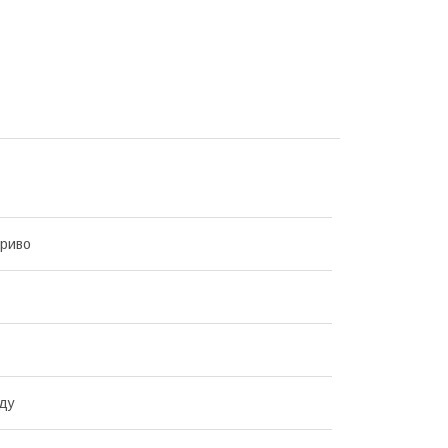
риво
ду