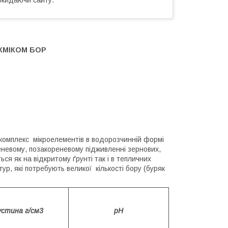
ЕКМІКОМ БОР
мплекс мікроелементів в водорозчинній формі
невому, позакореневому підживленні зернових,
ся як на відкритому ґрунті так і в тепличних
р, які потребують великої кількості бору (буряк
устина г/см3
рН