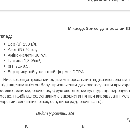
Мікродобриво для рослин 
Склад:
Бор (В) 150 г/л,
Азот (N) 70 г/л,
Амінокислоти 30 г/л.
Густина 1,3
г
/см³,
рН 7,5-8,5.
Бор присутній у хелатній формі з DTРA.
исококонцентрований рідкий універсальний підживлювальний ко
 підвищеним вмістом бору призначений для застосування при коре
обових, олійних, овочевих, фруктово-ягідних культур, що вирощують
мовах. Найбільш ефективним є використання при вирощуванні культу
укровий, соняшник, ріпак, соя, виноград, овочі та ін.).
Вміст у розчині, г/л
Г
В
N