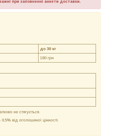
важні при заповненні анкети доставки.
до 30 кг
180 грн
атково не стягується.
 0,5% від оголошеної цінності.