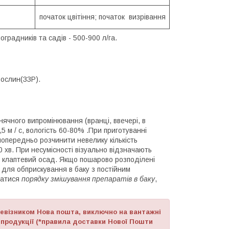
початок цвітіння; початок визрівання
градників та садів - 500-900 л/га.
ослин(ЗЗР).
нячного випромінювання (вранці, ввечері, в
5 м / с, вологість 60-80% .При приготуванні
 попередньо розчинити невелику кількість
 хв. При несумісності візуально відзначають
о клаптевий осад. Якщо пошарово розподілені
 для обприскування в баку з постійним
ватися
порядку змішування препаратів в баку
,
ревізником Нова пошта, виключно на вантажні
 продукції (*правила доставки Нової Пошти