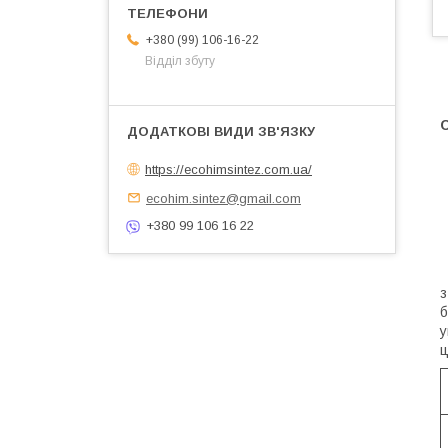
+380 (99) 106-16-22
Відділ збуту
https://ecohimsintez.com.ua/
ecohim.sintez@gmail.com
+380 99 106 16 22
В
з
б
у
ц