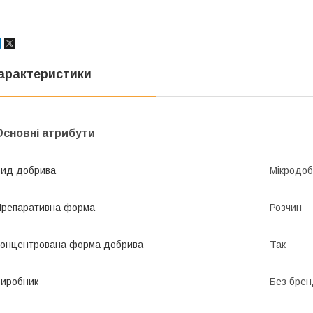
арактеристики
Основні атрибути
ид добрива
Мікродоб
репаративна форма
Розчин
онцентрована форма добрива
Так
иробник
Без брен