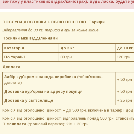
вантажу у пластикових відрах/каністрах). Будь ласка, будьте у
ПОСЛУГИ ДОСТАВКИ НОВОЮ ПОШТОЮ. Тарифи.
Відправлення до 30 кг, тарифи в грн за кожне місце
Посилки між відділеннями
Категорія
до 2 кг
до 10 кг
По Україні
80 грн
120 грн
Доплата
Забір кур'єром з завода виробника
(*обов'язкова
+ 50 грн
доплата)
Доставка кур'єром на адресу покупця
+ 50 грн
Доставка у смт/селище
+ 25 грн
Комісія від оголошеної цінності – до 500 грн. включена в тариф і дод
Комісія від оголошеної цінності відправлень понад 500 грн. становить
Післяплата
(грошовий переказ): 2% + 20 грн.