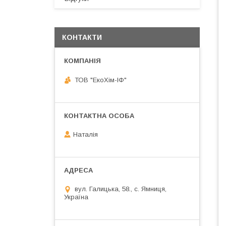
КОНТАКТИ
ТОВ "ЕкоХім-ІФ"
Наталія
вул. Галицька, 58., с. Ямниця,
Україна