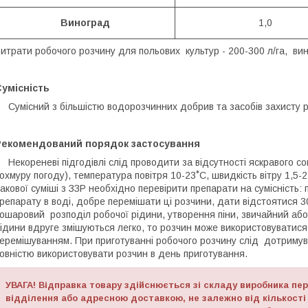
Виноград
1,0
итрати робочого розчину для польових культур - 200-300 л/га, вино
умісність
умісний з бiльшiстю водорозчинних добрив та засобів захисту р
Рекомендований порядок застосування
Некореневі підгодівлі слід проводити за відсутності яскравого со
охмуру погоду), температура повітря 10-23˚С, швидкість вітру 1,5-2,
акової суміші з ЗЗР необхідно перевірити препарати на сумісність:
репарату в воді, добре перемішати ці розчини, дати відстоятися 30
ошаровий розподіл робочої рідини, утворення піни, звичайний аб
ідини вдруге змішуються легко, то розчин може використовуватися
еремішуванням. При приготуванні робочого розчину слід дотриму
овністю використовувати розчин в день приготування.
УВАГА! Відправка товару здійснюється зі складу виробника пе
відділення або адресною доставкою, не залежно від кількості