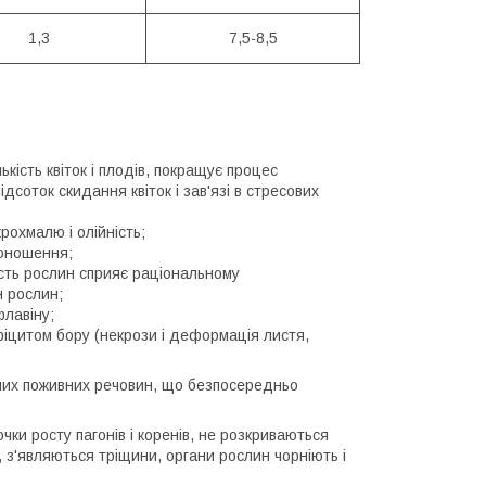
1,3
7,5-8,5
кість квіток і плодів, покращує процес
дсоток скидання квіток і зав'язі в стресових
рохмалю і олійність;
доношення;
ість рослин сприяє раціональному
н рослин;
флавіну;
фіцитом бору (некрози і деформація листя,
их поживних речовин, що безпосередньо
ки росту пагонів і коренів, не розкриваються
 з'являються тріщини, органи рослин чорніють і