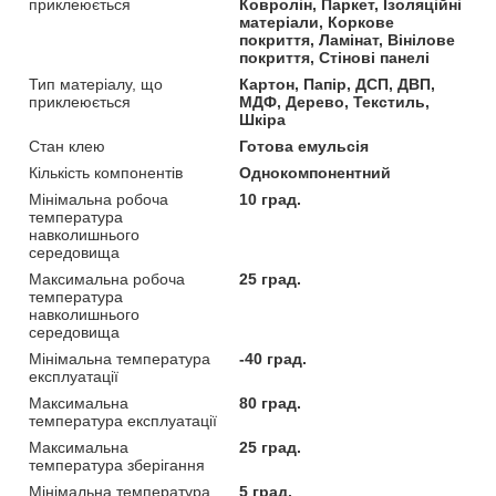
приклеюється
Ковролін, Паркет, Ізоляційні
матеріали, Коркове
покриття, Ламінат, Вінілове
покриття, Стінові панелі
Тип матеріалу, що
Картон, Папір, ДСП, ДВП,
приклеюється
МДФ, Дерево, Текстиль,
Шкіра
Стан клею
Готова емульсія
Кількість компонентів
Однокомпонентний
Мінімальна робоча
10 град.
температура
навколишнього
середовища
Максимальна робоча
25 град.
температура
навколишнього
середовища
Мінімальна температура
-40 град.
експлуатації
Максимальна
80 град.
температура експлуатації
Максимальна
25 град.
температура зберігання
Мінімальна температура
5 град.