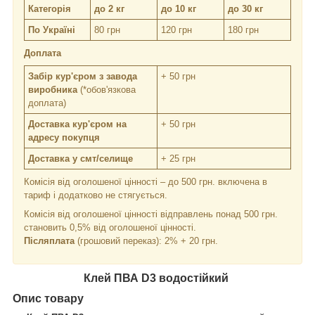
Категорія
до 2 кг
до 10 кг
до 30 кг
По Україні
80 грн
120 грн
180 грн
Доплата
Забір кур'єром з завода
+ 50 грн
виробника
(*обов'язкова
доплата)
Доставка кур'єром на
+ 50 грн
адресу покупця
Доставка у смт/селище
+ 25 грн
Комісія від оголошеної цінності – до 500 грн. включена в
тариф і додатково не стягується.
Комісія від оголошеної цінності відправлень понад 500 грн.
становить 0,5% від оголошеної цінності.
Післяплата
(грошовий переказ): 2% + 20 грн.
Клей ПВА D3 водостійкий
Опис товару