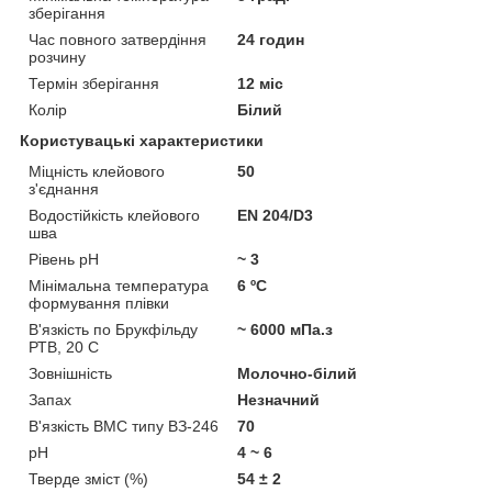
зберігання
Час повного затвердіння
24 годин
розчину
Термін зберігання
12 міс
Колір
Білий
Користувацькi характеристики
Міцність клейового
50
з'єднання
Водостійкість клейового
EN 204/D3
шва
Рівень pH
~ 3
Мінімальна температура
6 ºC
формування плівки
В'язкість по Брукфільду
~ 6000 мПа.з
РТВ, 20 C
Зовнішність
Молочно-білий
Запах
Незначний
В'язкість ВМС типу ВЗ-246
70
pH
4 ~ 6
Тверде зміст (%)
54 ± 2