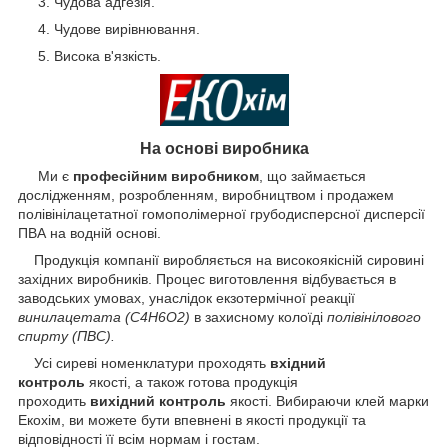
Чудова адгезія.
Чудове вирівнювання.
Висока в'язкість.
На основі виробника
Ми є
професійним виробником
, що займається
дослідженням, розробленням, виробництвом і продажем
полівінілацетатної гомополімерної грубодисперсної дисперсії
ПВА на водній основі.
Продукція компанії виробляється на високоякісній сировині
західних виробників. Процес виготовлення відбувається в
заводських умовах, унаслідок екзотермічної реакції
винилацетата (C
4
H
6
O
2
)
в захисному колоїді
полівінілового
спирту (ПВС).
Усі сиреві номенклатури проходять
вхідний
контроль
якості, а також готова продукція
проходить
вихідний контроль
якості. Вибираючи клей марки
Екохім, ви можете бути впевнені в якості продукції та
відповідності її всім нормам і гостам.