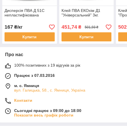
Дисперсія ПВА Д 51С
Клей ПВА ЕКОхім Д1
Клей
непластифікована
"Універсальний" 3кг.
"Про
167
451,74
502
₴/кг
₴
501,93 ₴
Купити
Купити
Про нас
100% позитивних з 19 відгуків за рік
Працює з 07.03.2016
м. с. Ямниця
вул. Галицька, 58., с. Ямниця, Україна
Контакти
Сьогодні працює з 09:00 до 18:00
Показати весь графік роботи