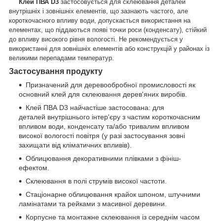
Клей ПВА D3
застосовується для склеювання деталей
внутрішніх і зовнішніх елементів, що зазнають частого, але
короткочасного впливу води, допускається використання на
елементах, що піддаються появі точки роси (конденсату), стійкий
до впливу високого рівня вологості. Не рекомендується у
використанні для зовнішніх елементів або конструкцій у районах із
великими перепадами температур.
Застосування продукту
Призначений для деревообробної промисловості як
основний клей для склеювання дерев'яних виробів.
Клей ПВА D3 найчастіше застосована: для
деталей внутрішнього інтер'єру з частим короткочасним
впливом води, конденсату та/або тривалим впливом
високої вологості повітря (у разі застосування зовні
захищати від кліматичних впливів).
Облицювання декоративними плівками з фініш-
ефектом.
Склеювання в полі струмів високої частоти.
Стаціонарне облицювання крайок шпоном, штучними
ламінатами та рейками з масивної деревини.
Корпусне та монтажне склеювання із середнім часом