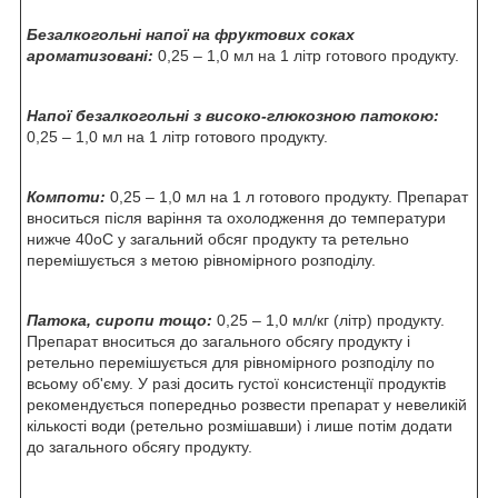
Безалкогольні напої на фруктових соках
ароматизовані:
0,25 – 1,0 мл на 1 літр готового продукту.
Напої безалкогольні з високо-глюкозною патокою:
0,25 – 1,0 мл на 1 літр готового продукту.
Компоти:
0,25 – 1,0 мл на 1 л готового продукту. Препарат
вноситься після варіння та охолодження до температури
нижче 40
о
С у загальний обсяг продукту та ретельно
перемішується з метою рівномірного розподілу.
Патока, сиропи тощо:
0,25 – 1,0 мл/кг (літр) продукту.
Препарат вноситься до загального обсягу продукту і
ретельно перемішується для рівномірного розподілу по
всьому об'єму. У разі досить густої консистенції продуктів
рекомендується попередньо розвести препарат у невеликій
кількості води (ретельно розмішавши) і лише потім додати
до загального обсягу продукту.