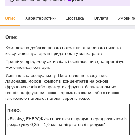
Опис
Характеристики
Доставка
Оплата
Умови п
Опис
Комплексна добавка нового покоління для живого пива та
квасу. Збільшує термін придатності у кілька разів!
Пригнічує дріжджову активність і освітлює пиво, та пригнічує
молочнокислі бактерії.
Успішно застосовується у: Виготовлення квасу, пива,
лимонадів, морсів, компотів, концентратів на основі
фруктових соків або протертих фруктів, безалкогольних
напоїв на фруктових соках, ароматизованих або з високо-
глюкозною патокою, патоки, сиропів тощо.
ПИВО:
«Біо Фуд ЕНЕРДЖИ» вноситься в продукт перед розливом із
розрахунку 0,25 – 1,0 мл на літр готової продукції.