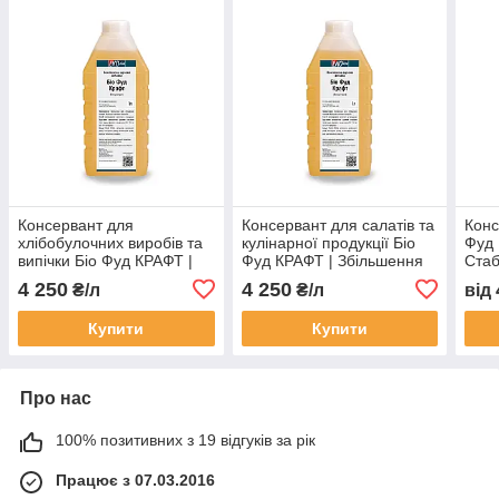
Консервант для
Консервант для салатів та
Конс
хлібобулочних виробів та
кулінарної продукції Біо
Фуд
випічки Біо Фуд КРАФТ |
Фуд КРАФТ | Збільшення
Стаб
Збільшення терміну
терміну придатності | 1
брод
4 250
4 250
₴/л
₴/л
від
придатності | 1 літр
літр
Купити
Купити
Про нас
100% позитивних з 19 відгуків за рік
Працює з 07.03.2016