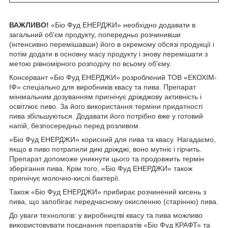
ВАЖЛИВО!
«Біо Фуд ЕНЕРДЖИ» необхідно додавати в
загальний об'єм продукту, попередньо розчинивши
(інтенсивно перемішавши) його в окремому обсязі продукції і
потім додати в основну масу продукту і знову перемішати з
метою рівномірного розподілу по всьому об'єму.
Консервант «Біо Фуд ЕНЕРДЖИ» розроблений ТОВ «ЕКОХІМ-
ІФ» спеціально для виробників квасу та пива. Препарат
мінімальним дозуванням пригнічує дріжджову активність і
освітлює пиво. За його використання терміни придатності
пива збільшуються. Додавати його потрібно вже у готовий
напій, безпосередньо перед розливом.
«Біо Фуд ЕНЕРДЖИ» корисний для пива та квасу. Нагадаємо,
якщо в пиво потрапили дикі дріжджі, воно мутніє і гірчить.
Препарат допоможе уникнути цього та продовжить термін
зберігання пива. Крім того, «Біо Фуд ЕНЕРДЖИ» також
пригнічує молочно-кислі бактерії.
Також «Біо Фуд ЕНЕРДЖИ» прибирає розчинений кисень з
пива, що запобігає передчасному окисленню (старінню) пива.
До уваги технологів: у виробництві квасу та пива можливо
використовувати поєднання препаратів «Біо Фуд КРАФТ» та