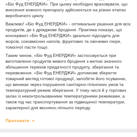
«Біо Фуд ЕНЕРДЖИ». При цьому необхідно враховувати, що
внесення кожного препарату здійснюється на різних етапах
виробничого циклу.
Важливо! «Біо Фуд ЕНЕРДЖИ» - оптимальне рішення для всіх
продуктів, де є дріжджове бродіння. Практика показує, що
консервант «Біо Фуд ЕНЕРДЖИ» ідеально підходить для
морсів, соковмісних напоїв, фруктових та овочевих пюре,
томатної пасти тощо.
Таким чином, «Біо Фуд ЕНЕРДЖИ» застосовується при
виготовленні продуктів живого бродіння з метою значного
збільшення термінів придатності продукту, зберігання та
перевезення. «Біо Фуд ЕНЕРДЖИ» допоможе зберегти
товарний вигляд готової продукції, запобігти його псуванню,
що виникає через порушення санітарно-гігієнічних умов та
температурний режим зберігання. У тому числі й у торгових
залах із неконтрольованими температурними режимами, а
також під час транспортування за підвищеної температури,
характерної для весняно-літнього періоду.
Приховати