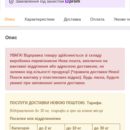
Замовлення під захистом
Опис
Характеристики
Доставка
Оплата
Умови п
Опис
УВАГА! Відправка товару здійснюється зі складу
виробника перевізником Нова пошта, виключно на
вантажні відділення або адресною доставкою, не
залежно від кількості продукції (*правила доставки Нової
Пошти вантажу у пластикових відрах). Будь ласка, будьте
уважні при заповненні анкети доставки.
ПОСЛУГИ ДОСТАВКИ НОВОЮ ПОШТОЮ. Тарифи.
Відправлення до 30 кг, тарифи в грн за кожне місце
Посилки між відділеннями
Категорія
до 2 кг
до 10 кг
до 30 кг