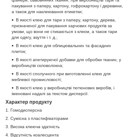
пакування з паперу, картону, гофрокартону і деревини,
а також для наклеювання етикетки;
В якості клею для тари з паперу, картону, дерева,
призначеної для пакування харчових продуктів за
умови, що вони не стикаються з клеєм, а також тари
для одягу, взуття і т. д.;
В якості клею для облицювальних та фасадних
плиток;
В якості
апетируючої добавки для обробки тканин, у
виробництві скловолокна;
В якості сполучного при виготовленні клею для
меблевої промисловості;
В якості клею у виробництві тютюнових виробів, і
іменовані надалі за текстом дисперсії.
Характер продукту
1. Гомодисперсна
2. Сумісна з пластифікаторами
3. Висока клеюча здатність
4. Відсутність коалесцента