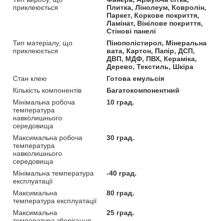
приклеюється
Плитка, Лінолеум, Ковролін,
Паркет, Коркове покриття,
Ламінат, Вінілове покриття,
Стінові панелі
Тип матеріалу, що
Пінополістирол, Мінеральна
приклеюється
вата, Картон, Папір, ДСП,
ДВП, МДФ, ПВХ, Кераміка,
Дерево, Текстиль, Шкіра
Стан клею
Готова емульсія
Кількість компонентів
Багатокомпонентний
Мінімальна робоча
10 град.
температура
навколишнього
середовища
Максимальна робоча
30 град.
температура
навколишнього
середовища
Мінімальна температура
-40 град.
експлуатації
Максимальна
80 град.
температура експлуатації
Максимальна
25 град.
температура зберігання