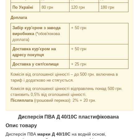
По Україні
80 грн
120 грн
180 грн
Доплата
Забір кур'єром з завода
+ 50 грн
виробника
(*обов'язкова
доплата)
Доставка кур'єром на
+ 50 грн
адресу покупця
Доставка у смт/селище
+ 25 грн
Комісія від оголошеної цінності – до 500 грн. включена в
тариф і додатково не стягується.
Комісія від оголошеної цінності відправлень понад 500 грн.
становить 0,5% від оголошеної цінності.
Післяплата
(грошовий переказ): 2% + 20 грн.
Дисперсія ПВА Д 40/10С пластифікована
Опис товару
Дисперсія ПВА
марки Д 40/10С
на водній основі,