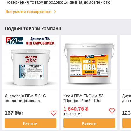
Повернення товару впродовж 14 днів за домовленістю
Всі умови повернення
Подібні товари компанії
Дисперсія ПВА Д 51С
Клей ПВА ЕКОхім Д3
Дисп
непластифікована
"Професійний" 10кг
для 
1 640,76
₴
167
123
₴/кг
1 930,30 ₴
Купити
Купити