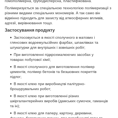
гомополімерна, грубодисперсна, пластифікована.
Полімеризується за спеціальною технологією полімеризації з
різними видами спеціальних мономерів. А так само він
відмінно підходить для захисту від атмосферних впливів,
адгезії, вирівнювання тощо.
Застосування продукту
Застосовується в якості сполучного в матових і
глянсових водоемульсійних фарбах, шпаклівках та
штукатурки для внутрішніх і зовнішніх робіт;
При виготовленні підкрохмалюючих засобах у
товарах побутової хімії;
В якості сполучного для виготовлення полімер
цементів, полімер бетонів та безшовних покриттів
підлог;
В якості клею при виробництві палітурно-
брошурувальних робот;
В якості клею при виготовленні різних
шкіргалантерейних виробів (дамських сумочок, гаманців
та ін);
В якості клею для паперу, картону, деревини,
фанери, бавовняних тканин, при виробництві тари та