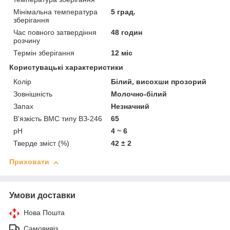
Мінімальна температура
5 град.
зберігання
Час повного затвердіння
48 годин
розчину
Термін зберігання
12 міс
Користувацькi характеристики
Колір
Білий, висохши прозорий
Зовнішність
Молочно-білий
Запах
Незначний
В'язкість ВМС типу ВЗ-246
65
pH
4 ~ 6
Тверде зміст (%)
42 ± 2
Приховати
Умови доставки
Нова Пошта
Самовивіз