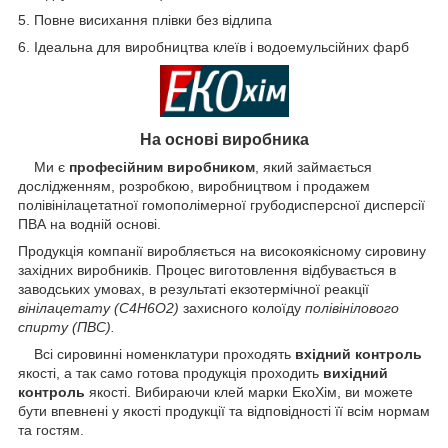
5. Повне висихання плівки без відлипа
6. Ідеальна для виробництва клеїв і водоемульсійних фарб
На основі виробника
Ми є
професійним виробником
, який займається
дослідженням, розробкою, виробництвом і продажем
полівінілацетатної гомополімерної грубодисперсної дисперсії
ПВА на водній основі.
Продукція компанії виробляється на високоякісному сировину
західних виробників. Процес виготовлення відбувається в
заводських умовах, в результаті екзотермічної реакції
вінілацетату (C
4
H
6
O
2
)
захисного колоїду
полівінілового
спирту (ПВС).
Всі сировинні номенклатури проходять
вхідний контроль
якості, а так само готова продукція проходить
вихідний
контроль
якості. Вибираючи клей марки ЕкоХім, ви можете
бути впевнені у якості продукції та відповідності її всім нормам
та гостям.